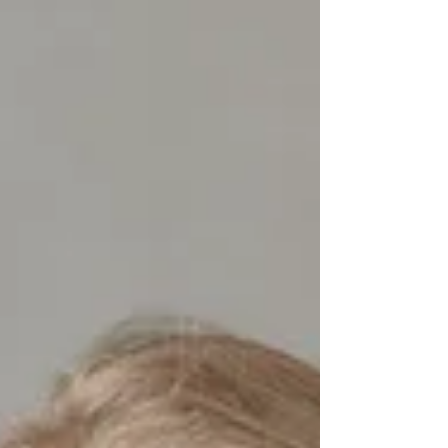
para nuestros hijos o para nosotros mismos
al unirnos a una comunidad estudiantil. Sin
entrar en consideraciones de índole
económica, al elegir un colegio para nu