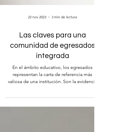
22 nov 2023
3 min de lectura
Las claves para una
comunidad de egresados
integrada
En el ámbito educativo, los egresados
representan la carta de referencia más
valiosa de una institución. Son la evidencia
palpable de la excelencia de su programa
académico, sus valores y principios
compartidos, y las oportunidades de
desarrollo extracurricular que ofrece y la
proyección tangible de lo que aspiramos